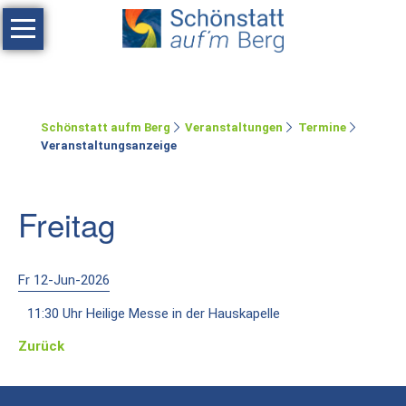
Navigation
überspringen
Haus
Tagen
Schönstatt aufm Berg
Veranstaltungen
Termine
Erholen
Veranstaltungsanzeige
Feste
feiern
Freitag
Räumlichkeiten
Zimmer
Fr 12-Jun-2026
11:30 Uhr Heilige Messe in der Hauskapelle
Ferienwohnung
Zurück
Umgebung
Schönstatt-