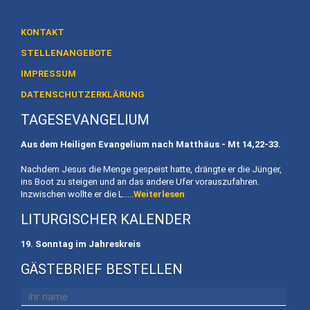
Heiligtum
Preise
KONTAKT
/
STELLENANGEBOTE
Buchen
IMPRESSUM
Veranstaltungen
DATENSCHUTZERKLÄRUNG
TAGESEVANGELIUM
Termine
Aus dem Heiligen Evangelium nach Matthäus - Mt
14,22-33.
Gottesdienste
Nachdem Jesus die Menge gespeist hatte, drängte er die Jünger,
Initiativen
ins Boot zu steigen und an das andere Ufer vorauszufahren.
Inzwischen wollte er die L.....
Weiterlesen
Referenten
LITURGISCHER KALENDER
Für
19. Sonntag im Jahreskreis
Familien
GÄSTEBRIEF BESTELLEN
Kinder
willkommen