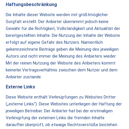
Haftungsbeschränkung
Akademie
für
Die Inhalte dieser Website werden mit größtmöglicher
Familienpädagogik
Sorgfalt erstellt. Der Anbieter übernimmt jedoch keine
Gewähr für die Richtigkeit, Vollständigkeit und Aktualität der
BAG
bereitgestellten Inhalte. Die Nutzung der Inhalte der Website
Familienerholung
erfolgt auf eigene Gefahr des Nutzers. Namentlich
gekennzeichnete Beiträge geben die Meinung des jeweiligen
Eheweg
Autors und nicht immer die Meinung des Anbieters wieder.
Ehevorbereitung
Mit der reinen Nutzung der Website des Anbieters kommt
keinerlei Vertragsverhältnis zwischen dem Nutzer und dem
Mitarbeit
Anbieter zustande.
To
Externe Links
Do
Diese Website enthält Verknüpfungen zu Websites Dritter
(„externe Links“). Diese Websites unterliegen der Haftung der
Stellenangebote
jeweiligen Betreiber. Der Anbieter hat bei der erstmaligen
Spenden
Verknüpfung der externen Links die fremden Inhalte
daraufhin überprüft, ob etwaige Rechtsverstöße bestehen.
Geschafftes