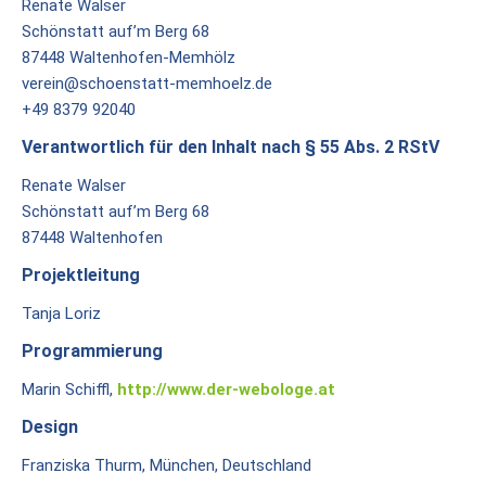
Renate Walser
Heiligtum
Schönstatt auf’m Berg 68
Preise
87448 Waltenhofen-Memhölz
/
verein@schoenstatt-memhoelz.de
Buchen
+49 8379 92040
Verantwortlich für den Inhalt nach § 55 Abs. 2 RStV
Veranstaltungen
Renate Walser
Termine
Schönstatt auf’m Berg 68
Gottesdienste
87448 Waltenhofen
Projektleitung
Initiativen
Tanja Loriz
Referenten
Programmierung
Für
Marin Schiffl,
http://www.der-webologe.at
Familien
Design
Kinder
Franziska Thurm, München, Deutschland
willkommen