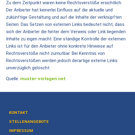
Zu dem Zeitpunkt waren keine Rechtsverstöße ersichtlich.
Der Anbieter hat keinerlei Einfluss auf die aktuelle und
Geschichten
zukünftige Gestaltung und auf die Inhalte der verknüpften
Seiten. Das Setzen von externen Links bedeutet nicht, dass
Memhölz
sich der Anbieter die hinter dem Verweis oder Link liegenden
Geschichten
Inhalte zu eigen macht. Eine ständige Kontrolle der externen
Nachlese
Links ist für den Anbieter ohne konkrete Hinweise auf
Fest
Rechtsverstöße nicht zumutbar. Bei Kenntnis von
2024
Rechtsverstößen werden jedoch derartige externe Links
unverzüglich gelöscht.
Nachlese
Fest
Quelle:
muster-vorlagen.net
2017
Schönstatt
Josef
KONTAKT
Kentenich
STELLENANGEBOTE
Schönstatt
IMPRESSUM