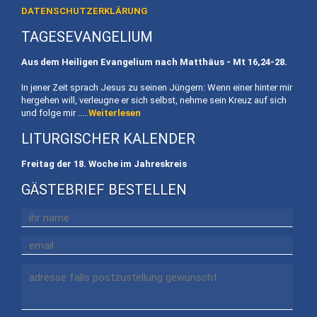
DATENSCHUTZERKLÄRUNG
Heiligtum
TAGESEVANGELIUM
Gertraud
von
Aus dem Heiligen Evangelium nach Matthäus - Mt
16,24-28.
Bullion
In jener Zeit sprach Jesus zu seinen Jüngern: Wenn einer hinter mir
hergehen will, verleugne er sich selbst, nehme sein Kreuz auf sich
Kontakt/Shop
und folge mir .....
Weiterlesen
LITURGISCHER KALENDER
Kontakt
/
Freitag der 18. Woche im Jahreskreis
Anfahrt
GÄSTEBRIEF BESTELLEN
Preise
/
Buchung
Das
BergTeam
Online-