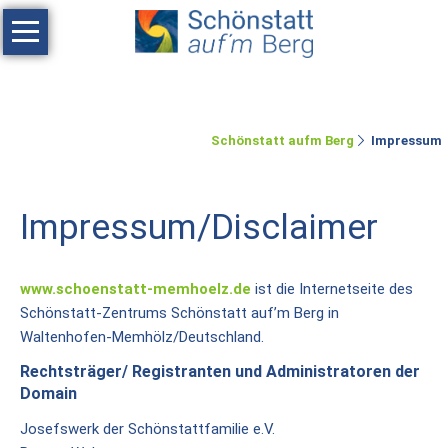
Navigation
überspringen
Haus
Tagen
Schönstatt aufm Berg
Impressum
Erholen
Feste
Impressum/Disclaimer
feiern
Räumlichkeiten
www.schoenstatt-memhoelz.de
ist die Internetseite des
Zimmer
Schönstatt-Zentrums Schönstatt auf’m Berg in
Waltenhofen-Memhölz/Deutschland.
Ferienwohnung
Rechtsträger/ Registranten und Administratoren der
Umgebung
Domain
Josefswerk der Schönstattfamilie e.V.
Schönstatt-