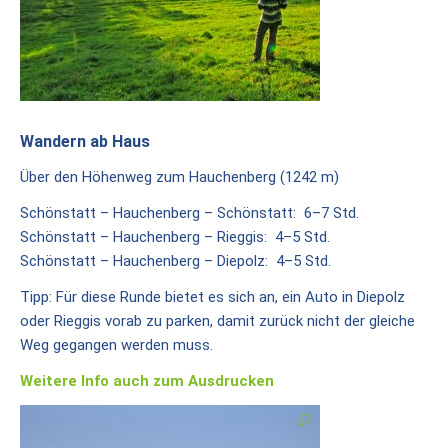
Heiligtum
Gertraud
von
Bullion
Kontakt/Shop
Wandern ab Haus
Über den Höhenweg zum Hauchenberg (1242 m)
Kontakt
/
Schönstatt – Hauchenberg – Schönstatt: 6–7 Std.
Anfahrt
Schönstatt – Hauchenberg – Rieggis: 4–5 Std.
Schönstatt – Hauchenberg – Diepolz: 4–5 Std.
Preise
/
Tipp: Für diese Runde bietet es sich an, ein Auto in Diepolz
Buchung
oder Rieggis vorab zu parken, damit zurück nicht der gleiche
Weg gegangen werden muss.
Das
BergTeam
Weitere Info auch zum Ausdrucken
Online-
Shop