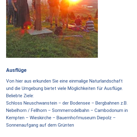
Preise
/
Buchen
Veranstaltungen
Termine
Gottesdienste
Ausflüge
Initiativen
Von hier aus erkunden Sie eine einmalige Naturlandschaft
Referenten
und die Umgebung bietet viele Möglichkeiten für Ausflüge.
Beliebte Ziele:
Für
Schloss Neuschwanstein – der Bodensee – Bergbahnen z.B.
Familien
Nebelhorn / Fellhorn – Sommerrodelbahn – Cambodonum in
Kempten – Wieskirche – Bauernhofmuseum Diepolz –
Kinder
Sonnenaufgang auf dem Grünten
willkommen