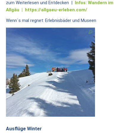
Akademie
zum Weiterlesen und Entdecken |
Infos: Wandern im
für
Allgäu |
https://allgaeu-erleben.com/
Familienpädagogik
Wenn`s mal regnet: Erlebnisbäder und Museen
BAG
Familienerholung
Eheweg
Ehevorbereitung
Mitarbeit
To
Do
Stellenangebote
Spenden
Geschafftes
Ausflüge Winter