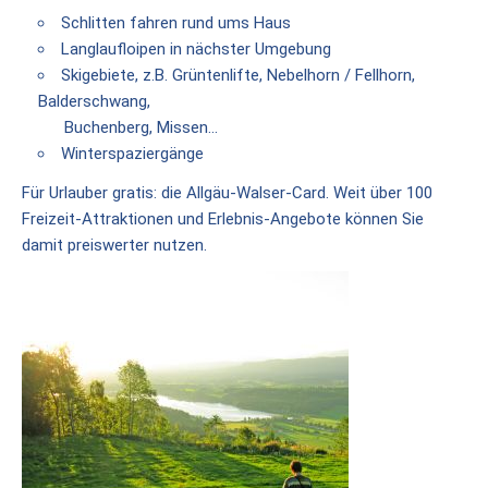
Schlitten fahren rund ums Haus
Geschichten
Langlaufloipen in nächster Umgebung
Memhölz
Skigebiete, z.B. Grüntenlifte, Nebelhorn / Fellhorn,
Geschichten
Balderschwang,
Buchenberg, Missen…
Nachlese
Winterspaziergänge
Fest
Für Urlauber gratis: die Allgäu-Walser-Card. Weit über 100
2024
Freizeit-Attraktionen und Erlebnis-Angebote können Sie
Nachlese
damit preiswerter nutzen.
Fest
2017
Schönstatt
Josef
Kentenich
Schönstatt