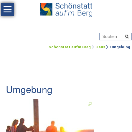
Navigation
überspringen
Haus
Tagen
Erholen
Schönstatt aufm Berg
Haus
Umgebung
Feste
feiern
Räumlichkeiten
Umgebung
Zimmer
Ferienwohnung
Umgebung
Schönstatt-
Heiligtum